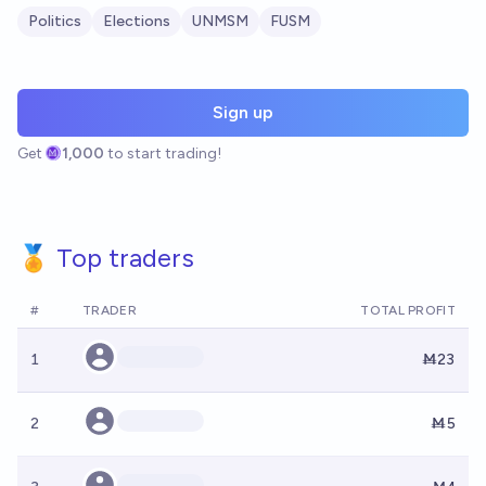
Politics
Elections
UNMSM
FUSM
Sign up
Get
1,000
to start trading!
🏅 Top traders
#
TRADER
TOTAL PROFIT
1
Ṁ23
2
Ṁ5