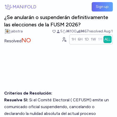
Skip to main content
MANIFOLD
Sign up
¿Se anularán o suspenderán definitivamente
las elecciones de la FUSM 2026?
jabstra
5
Ṁ100
Ṁ67
resolved
Aug 1
NO
1H
6H
1D
1W
1M
ALL
Resolved
Criterios de Resolución:
Resuelve SI:
Si el Comité Electoral (
CEFUSM
) emite un
comunicado oficial suspendiendo, cancelando o
declarando la nulidad absoluta del actual proceso