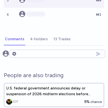
3
Ṁ4
4
Ṁ1
Comments
4 Holders
13 Trades
Open options
People are also trading
U.S. federal government announces delay or
suspension of 2026 midterm elections before
November 3, 2026
5%
JGY
chance