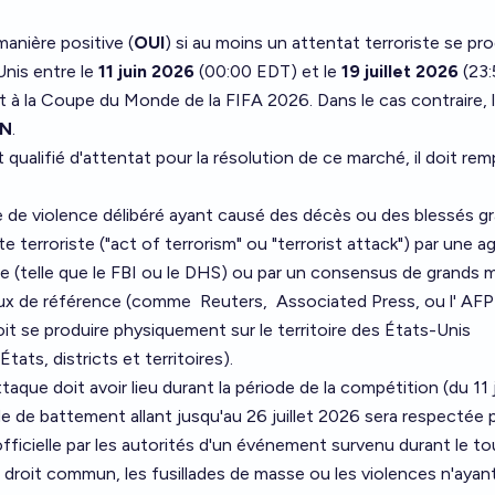
anière positive (
OUI
) si au moins un attentat terroriste se pro
-Unis entre le
11 juin 2026
(00:00 EDT) et le
19 juillet 2026
(23:
 à la Coupe du Monde de la FIFA 2026. Dans le cas contraire, 
N
.
ualifié d'attentat pour la résolution de ce marché, il doit rempl
 de violence délibéré ayant causé des décès ou des blessés gr
cte terroriste ("act of terrorism" ou "terrorist attack") par une 
e (telle que le
FBI
ou le
DHS
) ou par un consensus de grands 
naux de référence (comme
Reuters
,
Associated Press
, ou l'
AFP
it se produire physiquement sur le territoire des États-Unis
ats, districts et territoires).
taque doit avoir lieu durant la période de la compétition (du 11 
ode de battement allant jusqu'au 26 juillet 2026 sera respectée 
officielle par les autorités d'un événement survenu durant le to
e droit commun, les fusillades de masse ou les violences n'ayan