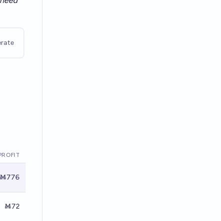
t need
rate
PROFIT
Ṁ776
Ṁ72