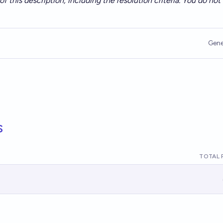
of this description, including the resolution criteria. You do no
Gene
s
TOTAL 