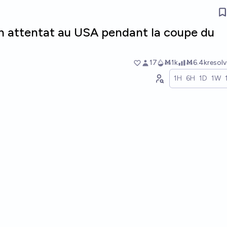
 un attentat au USA pendant la coupe du
17
Ṁ1k
Ṁ6.4k
resol
1H
6H
1D
1W