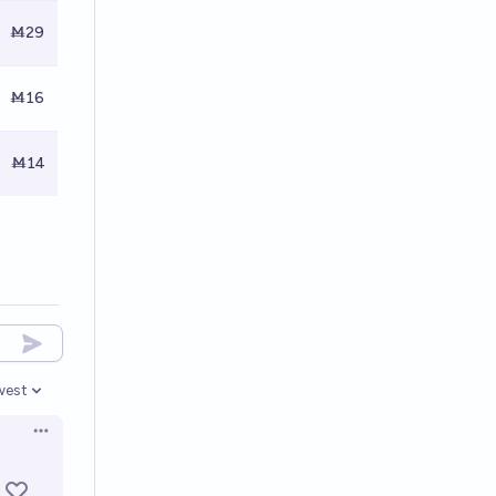
Ṁ29
Ṁ16
Ṁ14
west
en options
Open options