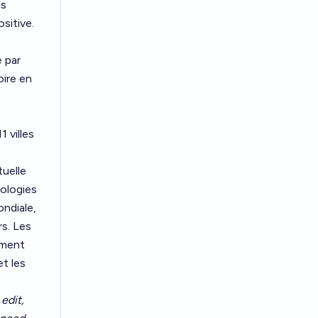
es
sitive.
 par
oire en
 villes
tuelle
éologies
ondiale,
rs. Les
ement
t les
edit,