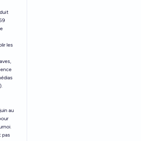
duit
59
le
ir les
aves,
agence
médias
).
juin au
pour
urnoi.
t pas