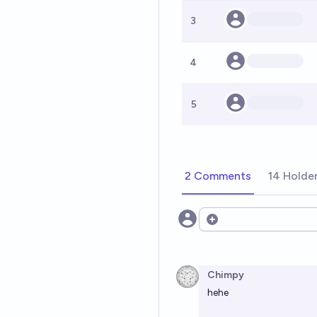
3
4
5
2 Comments
14 Holde
Open options
Chimpy
hehe