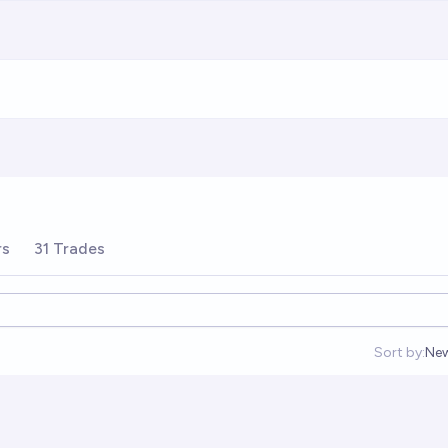
rs
31 Trades
Sort by:
Ne
Op