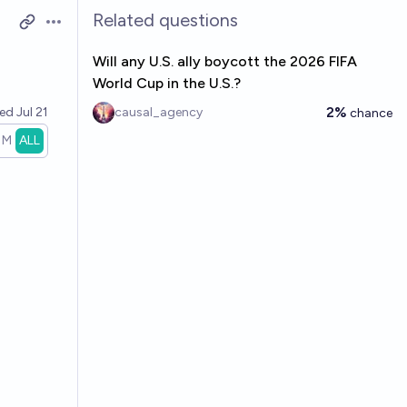
Related questions
Open options
Will any U.S. ally boycott the 2026 FIFA
World Cup in the U.S.?
2%
ved
Jul 21
causal_agency
chance
1M
ALL