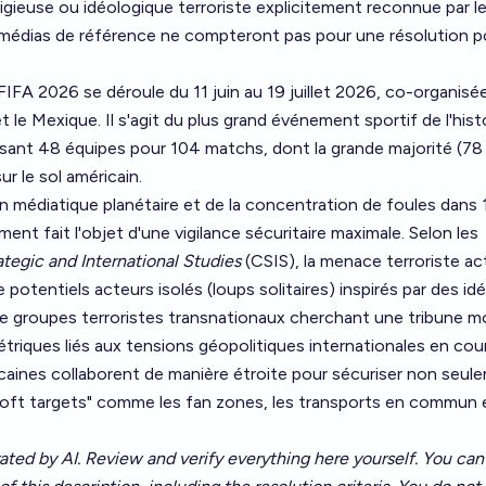
ligieuse ou idéologique terroriste explicitement reconnue par l
 médias de référence ne compteront pas pour une résolution po
FA 2026 se déroule du 11 juin au 19 juillet 2026, co-organisée
t le Mexique. Il s'agit du plus grand événement sportif de l'hist
ssant 48 équipes pour 104 matchs, dont la grande majorité (78
r le sol américain.
n médiatique planétaire et de la concentration de foules dans 11
ent fait l'objet d'une vigilance sécuritaire maximale. Selon les
ategic and International Studies
(CSIS), la menace terroriste ac
e potentiels acteurs isolés (loups solitaires) inspirés par des id
de groupes terroristes transnationaux cherchant une tribune m
étriques liés aux tensions géopolitiques internationales en cou
caines collaborent de manière étroite pour sécuriser non seul
"soft targets" comme les fan zones, les transports en commun e
ated by AI. Review and verify everything here yourself. You can 