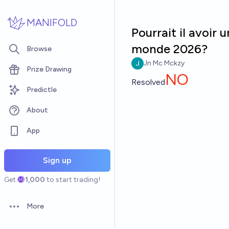
Skip to main content
MANIFOLD
Pourrait il avoir
monde 2026?
Browse
Jn Mc Mckzy
Prize Drawing
NO
Resolved
Predictle
About
App
Sign up
Get
1,000
to start trading!
More
Open options