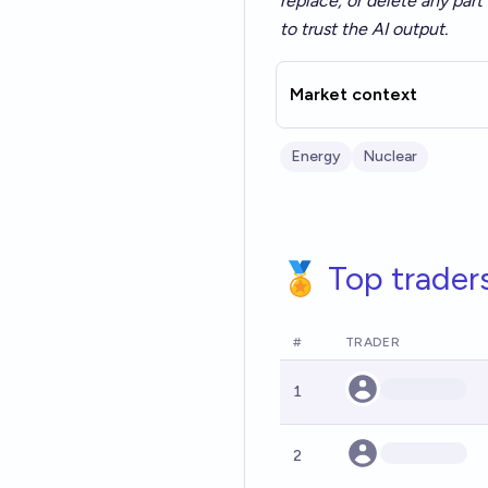
replace, or delete any part 
to trust the AI output.
Market context
Energy
Nuclear
🏅 Top trader
#
TRADER
1
2