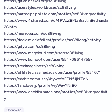
https://gitlab.haskell.org/sc88living
https://userstyles.world/user/sc88living
https://partecipa.poliste.com/profiles/sc88living/activity
https://www.4shared.com/u/4PVcZBPL/BrattinBednarski
28.html
https://miarroba.com/sc88living
https://decidim.calafell.cat/profiles/sc88living/activity
https://gifyu.com/sc88living
https://www.magcloud.com/user/sc88living
https://www.komoot.com/user/5547096147557
https://freeimage.host/sc88living
https://affiliateclassifiedads.com/user/profile/534671
https://edabit.com/user/kbywcfoFENfJjNZoN
https://fanclove.jp/profile/wyWevYNrB0
https://www.decidim.barcelona/profiles/sc88living/activit
y
Unranked